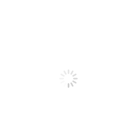
Il Prof. Jose Rubens Maiorino oggi a
Pisa per il seminario “The utilization
of thorium in Nuclear Reactors and
fuel cycles”