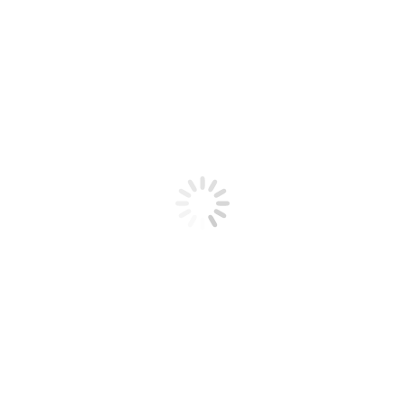
Associazione italiana nucleare
In primo piano
Un ritorno dell’energia
nucleare in Italia?
Luglio 20, 2023
←
1
…
32
33
34
35
36
…
93
→