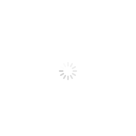
assicura a lungo termine la fornitura di elettricità svedese e
posti di lavoro locali”
More articles